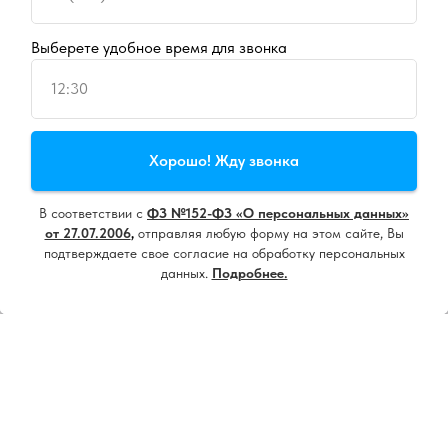
Выберете удобное время для звонка
12:30
Продолжая пользоваться сайтом, вы даете
согласие на
Хорошо! Жду звонка
использование cookie
и
политику конфиденциальности
В соответствии с
ФЗ №152-ФЗ «О персональных данных»
Принять все
от 27.07.2006
,
отправляя любую форму на этом сайте, Вы
подтверждаете свое согласие на обработку персональных
данных.
Подробнее.
Настроить
Напишите нам, мы онлайн!