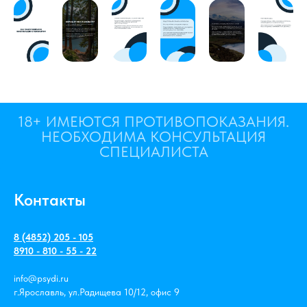
18+ ИМЕЮТСЯ ПРОТИВОПОКАЗАНИЯ.
НЕОБХОДИМА КОНСУЛЬТАЦИЯ
СПЕЦИАЛИСТА
Контакты
8 (4852) 205 - 105
8910 - 810 - 55 - 22
info@psydi.ru
г.Ярославль, ул.Радищева 10/12, офис 9