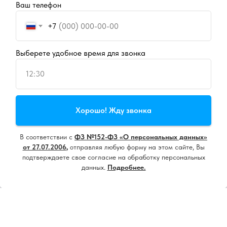
Ваш телефон
+7
Выберете удобное время для звонка
12:30
Продолжая пользоваться сайтом, вы даете
согласие на
Хорошо! Жду звонка
использование cookie
и
политику конфиденциальности
В соответствии с
ФЗ №152-ФЗ «О персональных данных»
Принять все
от 27.07.2006
,
отправляя любую форму на этом сайте, Вы
подтверждаете свое согласие на обработку персональных
данных.
Подробнее.
Настроить
Напишите нам, мы онлайн!