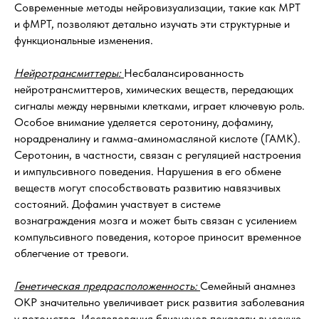
Современные методы нейровизуализации, такие как МРТ
и фМРТ, позволяют детально изучать эти структурные и
функциональные изменения.
Нейротрансмиттеры:
Несбалансированность
нейротрансмиттеров, химических веществ, передающих
сигналы между нервными клетками, играет ключевую роль.
Особое внимание уделяется серотонину, дофамину,
норадреналину и гамма-аминомасляной кислоте (ГАМК).
Серотонин, в частности, связан с регуляцией настроения
и импульсивного поведения. Нарушения в его обмене
веществ могут способствовать развитию навязчивых
состояний. Дофамин участвует в системе
вознаграждения мозга и может быть связан с усилением
компульсивного поведения, которое приносит временное
облегчение от тревоги.
Генетическая предрасположенность:
Семейный анамнез
ОКР значительно увеличивает риск развития заболевания
у потомства. Исследования близнецов показали высокую