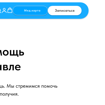
Записаться
Мед.карта
мощь
авле
щь. Мы стремимся помочь
получия.