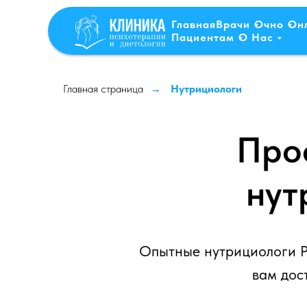
Главная
Врачи
Очно
Он
Пациентам
О Нас
Главная страница
Нутрициологи
→
Про
нут
Опытные нутрициологи P
вам дос