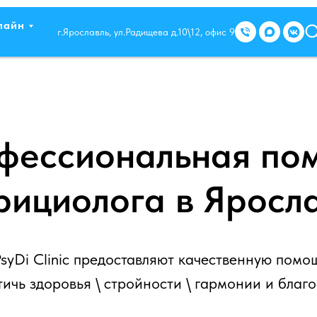
лайн
г.Ярославль, ул.Радищева д.10\12, офис 9
фессиональная по
рициолога в Яросл
syDi Clinic предоставляют качественную помо
тичь здоровья \ стройности \ гармонии и благо