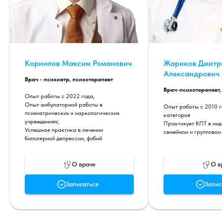
Корнилов Максим Романович
Жариков Дмитр
Александрович
Врач - психиатр, психотерапевт
Врач-психотерапевт,
Опыт работы с 2022 года,
Опыт амбулаторной работы в
Опыт работы с 2010 
психиатрических и наркологических
категория
учреждениях;
Практикует КПТ в инд
Успешная практика в лечении
семейном и групповом
биполярной депрессии, фобий
О враче
О в
Записаться
Запис