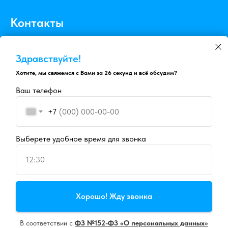
Контакты
8 (4852) 205 - 105
Здравствуйте!
8910 - 810 - 55 - 22
Хотите, мы свяжемся с Вами за 26 секунд и всё обсудим?
info@psydi.ru
Ваш телефон
г.Ярославль, ул.Радищева 10/12, офис 9
+7
Пн-Вс — 09:00-20:00
Выберете удобное время для звонка
12:30
Продолжая пользоваться сайтом, вы даете
согласие на
Хорошо! Жду звонка
использование cookie
и
политику конфиденциальности
В соответствии с
ФЗ №152-ФЗ «О персональных данных»