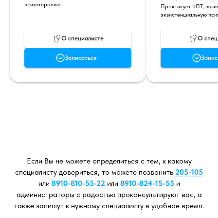
психотерапию
Практикует КПТ, пози
экзистенциальную пс
О специалисте
О спец
Записаться
Запис
Если Вы не можете определиться с тем, к какому
специалисту довериться, то можете позвонить
205-105
или
8910-810-55-22
или
8910-824-15-
55
и
администраторы с радостью проконсультируют вас, а
также запишут к нужному специалисту в удобное время.