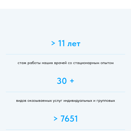
> 11 лет
стаж работы наших врачей со стационарным опытом
30 +
видов оказываемых услуг индивидуальных и групповых
> 7651