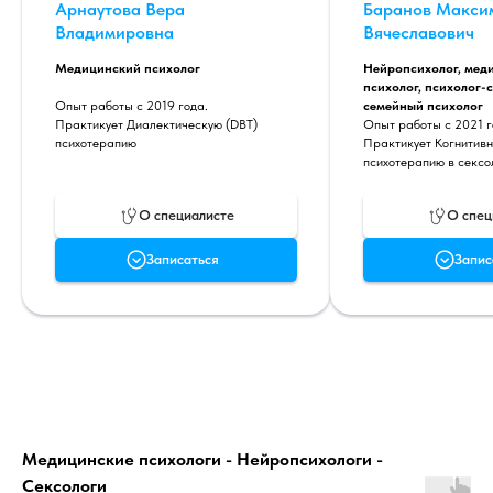
Арнаутова Вера
Баранов Макси
Владимировна
Вячеславович
Медицинский психолог
Нейропсихолог, мед
психолог, психолог-с
Опыт работы с 2019 года.
семейный психолог
Практикует Диалектическую (DBT)
Опыт работы с 2021 г
психотерапию
Практикует Когнитив
психотерапию в сексо
О специалисте
О спец
Записаться
Запис
Медицинские психологи - Нейропсихологи -
Сексологи