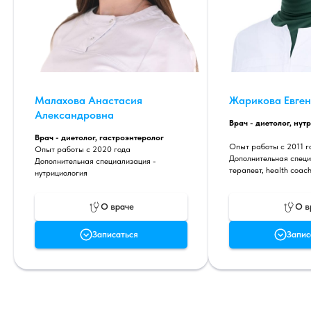
Малахова Анастасия
Жарикова Евген
Александровна
Врач - диетолог, нут
Врач - диетолог, гастроэнтеролог
Опыт работы с 2011 го
Опыт работы с 2020 года
Дополнительная специ
Дополнительная специализация -
терапевт, health coac
нутрициология
О враче
О в
Записаться
Запис