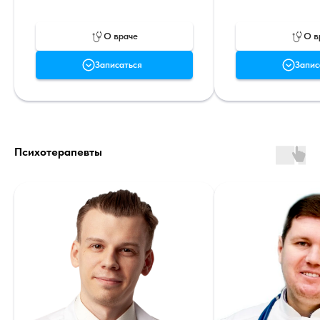
О враче
О в
Записаться
Запис
Психотерапевты