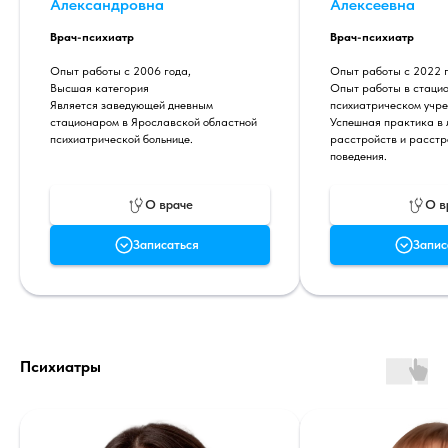
Александровна
Алексеевна
Врач-психиатр
Врач-психиатр
Опыт работы с 2006 года,
Опыт работы с 2022 г
Высшая категория
Опыт работы в стаци
Является заведующей дневным
психиатрическом учре
стационаром в Ярославской областной
Успешная практика в 
психиатрической больнице.
расстройств и расстр
поведения.
О враче
О в
Записаться
Запис
Психиатры