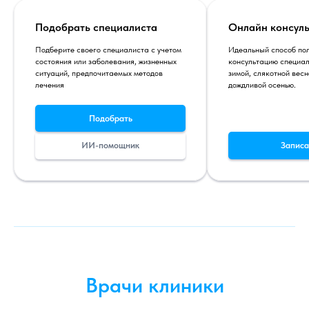
Подобрать специалиста
Онлайн консул
Подберите своего специалиста с учетом
Идеальный способ пол
состояния или заболевания, жизненных
консультацию специал
ситуаций, предпочитаемых методов
зимой, слякотной весн
лечения
дождливой осенью.
Подобрать
ИИ-помощник
Записа
Врачи клиники