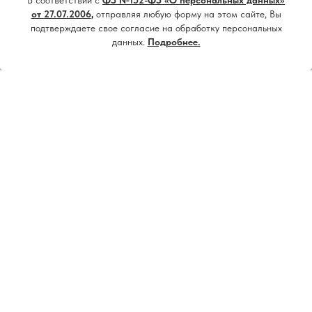
В соответствии с
ФЗ №152-ФЗ «О персональных данных»
Принять все
от 27.07.2006
,
отправляя любую форму на этом сайте, Вы
подтверждаете свое согласие на обработку персональных
данных.
Подробнее.
Настроить
Напишите нам, мы онлайн!