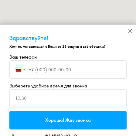
Здравствуйте!
Хотите, мы свяжемся с Вами за 26 секунд и всё обсудим?
Ваш телефон
+7
Выберете удобное время для звонка
12:30
Продолжая пользоваться сайтом, вы даете
согласие на
Хорошо! Жду звонка
использование cookie
и
политику конфиденциальности