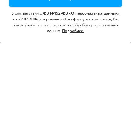
использование cookie
и
политику конфиденциальности
В соответствии с
ФЗ №152-ФЗ «О персональных данных»
Принять все
от 27.07.2006
,
отправляя любую форму на этом сайте, Вы
подтверждаете свое согласие на обработку персональных
данных.
Подробнее.
Настроить
Напишите нам, мы онлайн!
18+ ИМЕЮТСЯ ПРОТИВОПОКАЗАНИЯ.
НЕОБХОДИМА КОНСУЛЬТАЦИЯ
СПЕЦИАЛИСТА
Контакты
8 (4852) 205 - 105
8910 - 810 - 55 - 22