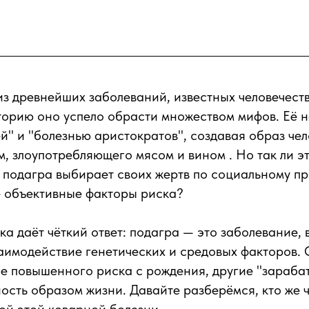
з древнейших заболеваний, известных человечеств
торию оно успело обрасти множеством мифов. Её 
й" и "болезнью аристократов", создавая образ чел
, злоупотребляющего мясом и вином . Но так ли э
 подагра выбирает своих жертв по социальному п
е объективные факторы риска?
а даёт чёткий ответ: подагра — это заболевание, 
аимодействие генетических и средовых факторов.
пе повышенного риска с рождения, другие "зараба
сть образом жизни. Давайте разберёмся, кто же 