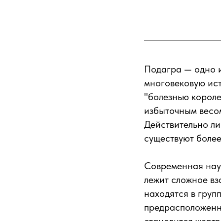
Подагра — одно и
многовековую ис
"болезнью короле
избыточным весом
Действительно ли
существуют боле
Современная наук
лежит сложное вз
находятся в груп
предрасположенно