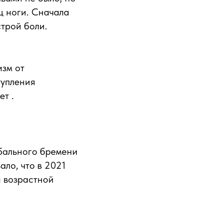
ц ноги. Сначала
трой боли.
зм от
тупления
т .
обального бремени
ло, что в 2021
й возрастной