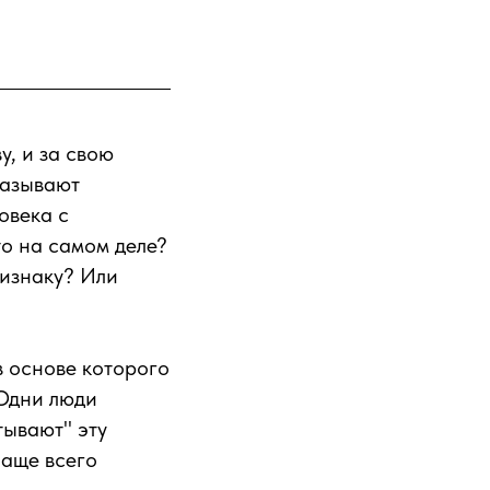
у, и за свою
называют
овека с
то на самом деле?
ризнаку? Или
в основе которого
 Одни люди
тывают" эту
чаще всего