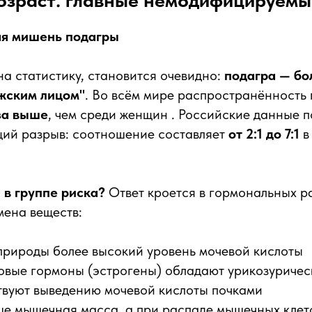
возраст: главные немодифицируем
ая мишень подагры
на статистику, становится очевидно:
подагра — бо
жским лицом"
. Во всём мире распространённость
за выше
, чем среди женщин . Российские данные 
щий разрыв: соотношение составляет
от 2:1 до 7:1
в
в группе риска?
Ответ кроется в гормональных р
мена веществ:
природы более высокий уровень мочевой кислоты
овые гормоны (эстрогены) обладают урикозуриче
твуют выведению мочевой кислоты почками
ше мышечная масса, а при распаде мышечных клет