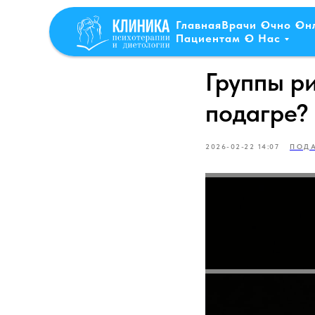
Главная
Врачи
Очно
Он
Пациентам
О Нас
Группы р
подагре?
2026-02-22 14:07
ПОД