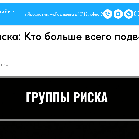
лайн
г.Ярославль, ул.Радищева д.10\12, офис 9
иска: Кто больше всего под
АГРА