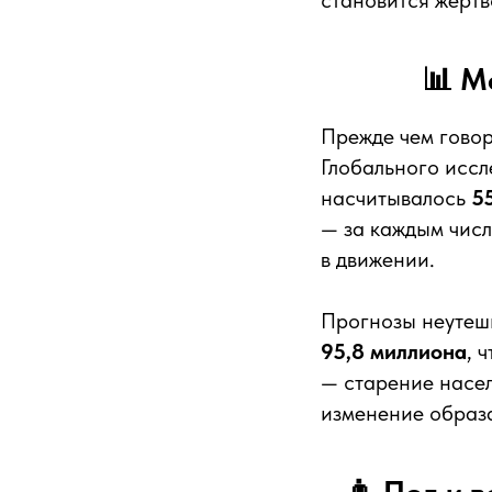
становится жертв
📊 М
Прежде чем говор
Глобального иссл
насчитывалось
5
— за каждым числ
в движении.
Прогнозы неутеши
95,8 миллиона
, 
— старение насел
изменение образа