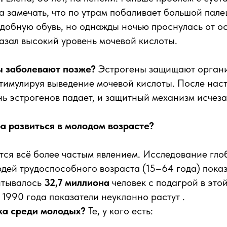
ла замечать, что по утрам побаливает большой пале
добную обувь, но однажды ночью проснулась от ос
азал высокий уровень мочевой кислоты.
 заболевают позже?
Эстрогены защищают органи
тимулируя выведение мочевой кислоты. После нас
ь эстрогенов падает, и защитный механизм исчезае
а развиться в молодом возрасте?
ится всё более частым явлением. Исследование гл
дей трудоспособного возраста (15–64 года) показа
итывалось
32,7 миллиона
человек с подагрой в это
 1990 года показатели неуклонно растут .
ска среди молодых?
Те, у кого есть: