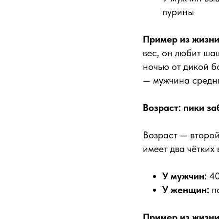
пурины
Пример из жизни
вес, он любит ша
ночью от дикой б
— мужчина средни
Возраст: пики з
Возраст — второй
имеет два чётких 
У мужчин:
40
У женщин:
по
Пример из жизни