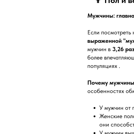
👨 Пол и 
Мужчины: главн
Если посмотреть 
выраженной "му
мужчин в
3,26 ра
более впечатляю
популяциях .
Почему мужчины 
особенностях об
У мужчин от 
Женские пол
они способс
У мужчин вы