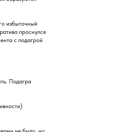
его избыточный
оратива проснулся
иента с подагрой
ять. Подагра
ивности)
авами не было, но