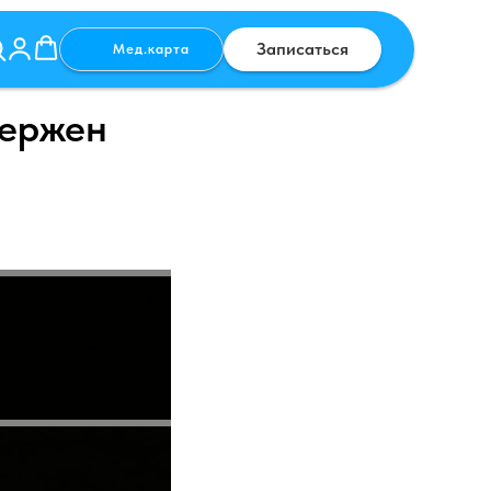
Записаться
Мед.карта
вержен