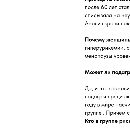
после 60 лет ста
списывала на неу
Анализ крови пок
Почему женщины
гиперурикемии, с
менопаузы уровен
Может ли подагр
Да, и это станов
подагры среди лю
году в мире насч
группе . Причём с
Кто в группе ри