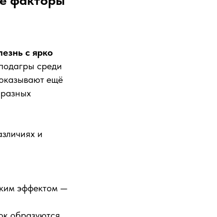
ые факторы
лезнь с ярко
 подагры среди
показывают ещё
 разных
азличиях и
ским эффектом —
ок образуются