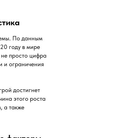
стика
лемы. По данным
20 году в мире
 не просто цифра
и и ограничения
грой достигнет
ичина этого роста
, а также