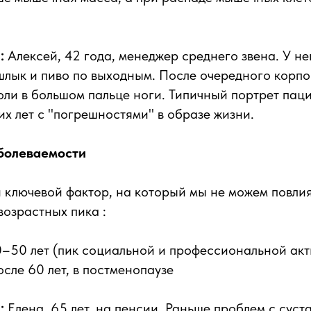
:
Алексей, 42 года, менеджер среднего звена. У н
шлык и пиво по выходным. После очередного корп
оли в большом пальце ноги. Типичный портрет пац
х лет с "погрешностями" в образе жизни.
аболеваемости
 ключевой фактор, на который мы не можем повли
возрастных пика :
–50 лет (пик социальной и профессиональной акт
сле 60 лет, в постменопаузе
:
Елена, 65 лет, на пенсии. Раньше проблем с суст