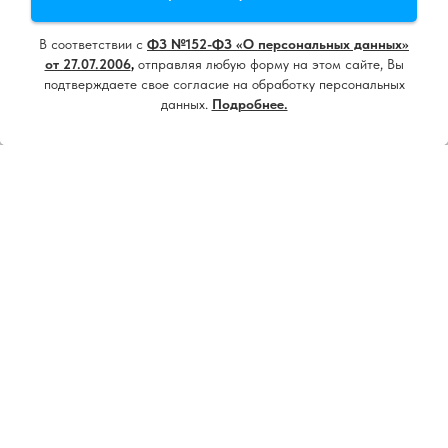
использование cookie
и
политику конфиденциальности
В соответствии с
ФЗ №152-ФЗ «О персональных данных»
Принять все
от 27.07.2006
,
отправляя любую форму на этом сайте, Вы
подтверждаете свое согласие на обработку персональных
данных.
Подробнее.
Настроить
Напишите нам, мы онлайн!