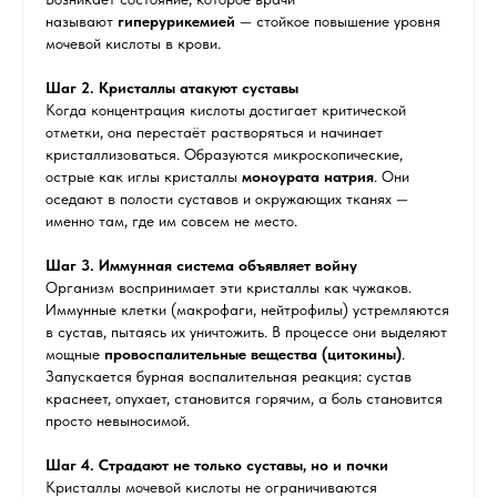
называют
гиперурикемией
— стойкое повышение уровня
мочевой кислоты в крови.
Шаг 2. Кристаллы атакуют суставы
Когда концентрация кислоты достигает критической
отметки, она перестаёт растворяться и начинает
кристаллизоваться. Образуются микроскопические,
острые как иглы кристаллы
моноурата натрия
. Они
оседают в полости суставов и окружающих тканях —
именно там, где им совсем не место.
Шаг 3. Иммунная система объявляет войну
Организм воспринимает эти кристаллы как чужаков.
Иммунные клетки (макрофаги, нейтрофилы) устремляются
в сустав, пытаясь их уничтожить. В процессе они выделяют
мощные
провоспалительные вещества (цитокины)
.
Запускается бурная воспалительная реакция: сустав
краснеет, опухает, становится горячим, а боль становится
просто невыносимой.
Шаг 4. Страдают не только суставы, но и почки
Кристаллы мочевой кислоты не ограничиваются