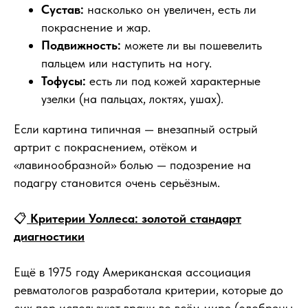
Сустав:
насколько он увеличен, есть ли
покраснение и жар.
Подвижность:
можете ли вы пошевелить
пальцем или наступить на ногу.
Тофусы:
есть ли под кожей характерные
узелки (на пальцах, локтях, ушах).
Если картина типичная — внезапный острый
артрит с покраснением, отёком и
«лавинообразной» болью — подозрение на
подагру становится очень серьёзным.
📋
Критерии Уоллеса: золотой стандарт
диагностики
Ещё в 1975 году Американская ассоциация
ревматологов разработала критерии, которые до
сих пор используют врачи во всём мире (одобрены