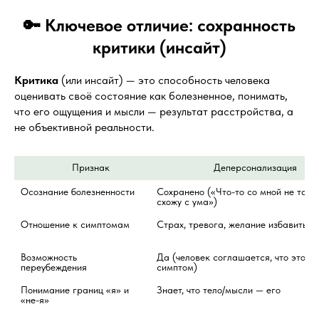
🔑 Ключевое отличие: сохранность
критики (инсайт)
Критика
(или инсайт) — это способность человека
оценивать своё состояние как болезненное, понимать,
что его ощущения и мысли — результат расстройства, а
не объективной реальности.
                  Признак
                    Деперсонализация
Осознание болезненности
Сохранено («Что-то со мной не так, я
схожу с ума»)
Отношение к симптомам
Страх, тревога, желание избавиться
Возможность 
Да (человек соглашается, что это 
переубеждения
симптом)
Понимание границ «я» и 
Знает, что тело/мысли — его
«не-я»