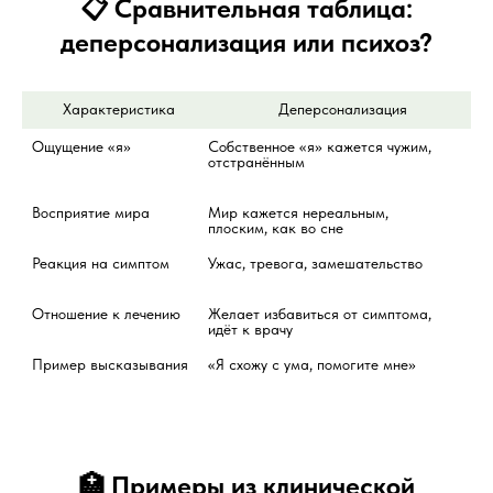
📋 Сравнительная таблица:
деперсонализация или психоз?
       Характеристика
                Деперсонализация
Ощущение «я»
Собственное «я» кажется чужим, 
Соб
отстранённым
пре
бо
Восприятие мира
Мир кажется нереальным, 
Мир
плоским, как во сне
во
Реакция на симптом
Ужас, тревога, замешательство
Час
бе
Отношение к лечению
Желает избавиться от симптома, 
Час
идёт к врачу
пр
Пример высказывания
«Я схожу с ума, помогите мне»
«От
пр
🏥 Примеры из клинической