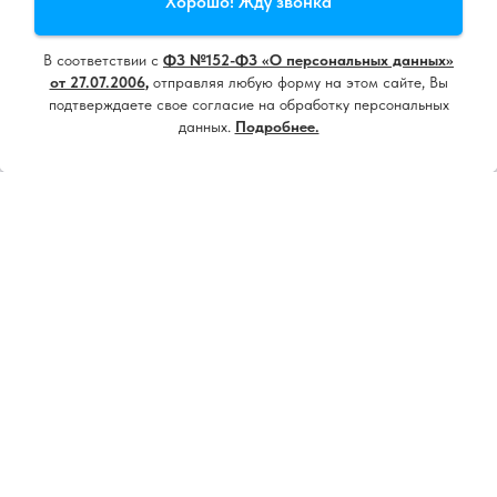
Хорошо! Жду звонка
использование cookie
и
политику конфиденциальности
В соответствии с
ФЗ №152-ФЗ «О персональных данных»
Принять все
от 27.07.2006
,
отправляя любую форму на этом сайте, Вы
подтверждаете свое согласие на обработку персональных
данных.
Подробнее.
Настроить
Напишите нам, мы онлайн!
18+ ИМЕЮТСЯ ПРОТИВОПОКАЗАНИЯ.
НЕОБХОДИМА КОНСУЛЬТАЦИЯ
СПЕЦИАЛИСТА
Контакты
8 (4852) 205 - 105
8910 - 810 - 55 - 22