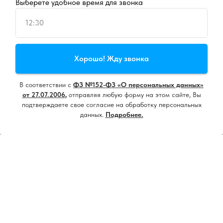
Выберете удобное время для звонка
12:30
Продолжая пользоваться сайтом, вы даете
согласие на
Хорошо! Жду звонка
использование cookie
и
политику конфиденциальности
В соответствии с
ФЗ №152-ФЗ «О персональных данных»
Принять все
от 27.07.2006
,
отправляя любую форму на этом сайте, Вы
подтверждаете свое согласие на обработку персональных
данных.
Подробнее.
Настроить
Напишите нам, мы онлайн!
18+ ИМЕЮТСЯ ПРОТИВОПОКАЗАНИЯ.
НЕОБХОДИМА КОНСУЛЬТАЦИЯ
СПЕЦИАЛИСТА