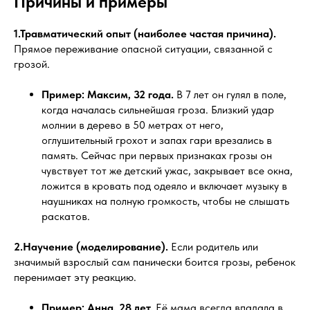
Причины и примеры
1.Травматический опыт (наиболее частая причина).
Прямое переживание опасной ситуации, связанной с
грозой.
Пример:
Максим, 32 года.
В 7 лет он гулял в поле,
когда началась сильнейшая гроза. Близкий удар
молнии в дерево в 50 метрах от него,
оглушительный грохот и запах гари врезались в
память. Сейчас при первых признаках грозы он
чувствует тот же детский ужас, закрывает все окна,
ложится в кровать под одеяло и включает музыку в
наушниках на полную громкость, чтобы не слышать
раскатов.
2.Научение (моделирование).
Если родитель или
значимый взрослый сам панически боится грозы, ребенок
перенимает эту реакцию.
Пример:
Анна, 28 лет.
Её мама всегда впадала в