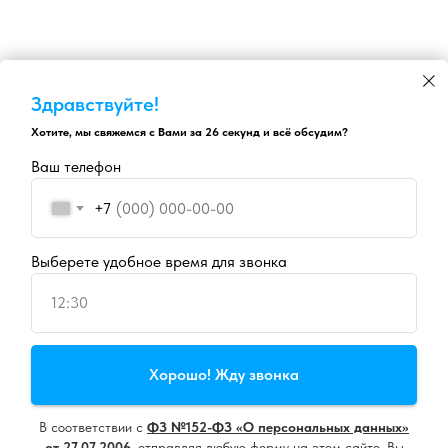
Здравствуйте!
Хотите, мы свяжемся с Вами за 26 секунд и всё обсудим?
Ваш телефон
+7
Выберете удобное время для звонка
12:30
Продолжая пользоваться сайтом, вы даете
согласие на
Хорошо! Жду звонка
использование cookie
и
политику конфиденциальности
В соответствии с
ФЗ №152-ФЗ «О персональных данных»
Принять все
от 27.07.2006
,
отправляя любую форму на этом сайте, Вы