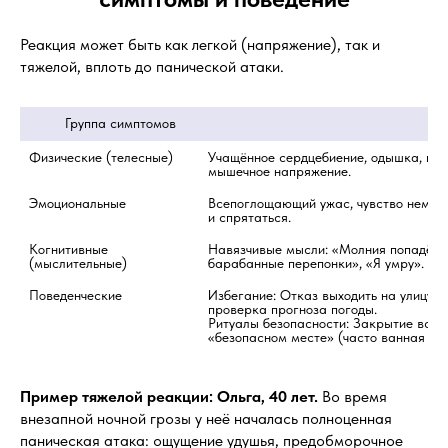
Реакция может быть как легкой (напряжение), так и
тяжелой, вплоть до панической атаки.
         Группа симптомов
Физические (телесные)
Учащённое сердцебиение, одышка, потл
мышечное напряжение.
Эмоциональные
Всепоглощающий ужас, чувство немину
и спрятаться.
Когнитивные 
Навязчивые мысли: «Молния попадёт им
(мыслительные)
барабанные перепонки», «Я умру».
Поведенческие
Избегание: Отказ выходить на улицу п
проверка прогноза погоды.

Ритуалы безопасности: Закрытие всех 
«безопасном месте» (часто ванная ил
Пример тяжелой реакции:
Ольга, 40 лет.
Во время
внезапной ночной грозы у неё началась полноценная
паническая атака: ощущение удушья, предобморочное