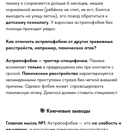
панику и сохраняется дольше 6 месяцев, мешая
нормальной жизни (ребёнок не спит, не ест, боится
выходить на улицу летом), это повод обратиться к
детскому психологу
. У взрослых астрапофобия без
помощи проходит редко.
Как отличить астрапофобию от других тревожных
расстройств, например, панических атак?
Астрапофобия — триггер-специфична.
Паника
возникает
только
в предвкушении или при контакте с
грозой.
Паническое расстройство
характеризуется
неожиданными приступами страха без четкой внешней
причины. Однако фобия может
спровоцировать
паническую атаку. Диагноз должен ставить специалист.
🎯 Ключевые выводы
Главная мысль №1:
Астрапофобия — это
не слабость и
не каприз
, а настоящее тревожное расстройство,