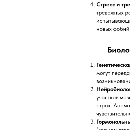
Стресс и тр
тревожных ра
испытывающи
новых фобий
Биоло
Генетическа
могут переда
возникновени
Нейробиоло
участков моз
страх. Анома
чувствительн
Гормональн
(гормон стре