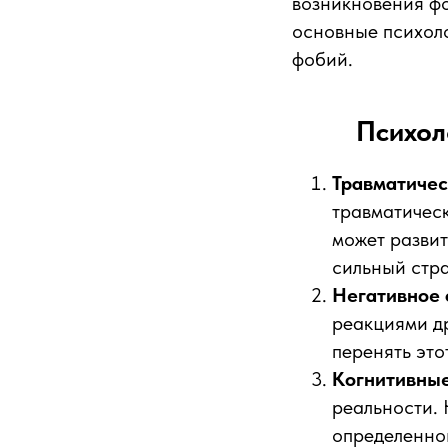
возникновения ф
основные психол
фобий.
Психол
Травматичес
травматическ
может развит
сильный стра
Негативное 
реакциями др
перенять это
Когнитивны
реальности. 
определенной