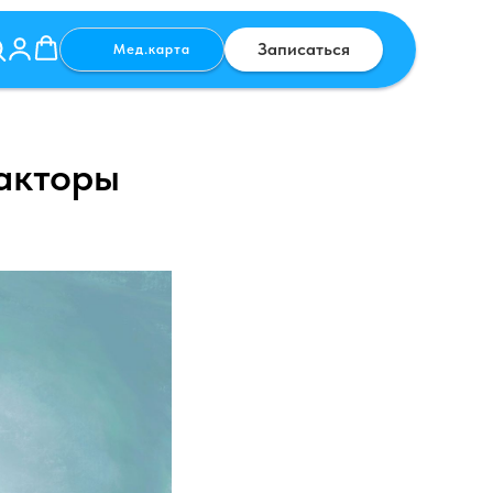
Записаться
Мед.карта
акторы