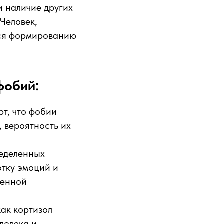
и наличие других
Человек,
ься формированию
фобий:
т, что фобии
, вероятность их
ределенных
отку эмоций и
шенной
как кортизол
ловека и