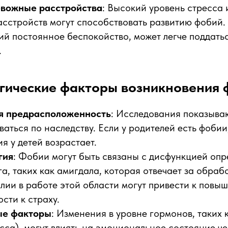
евожные расстройства
: Высокий уровень стресса 
сстройств могут способствовать развитию фобий. 
й постоянное беспокойство, может легче поддат
.
гические факторы возникновения 
я предрасположенность
: Исследования показываю
ваться по наследству. Если у родителей есть фобии
я у детей возрастает.
гия
: Фобии могут быть связаны с дисфункцией оп
га, таких как амигдала, которая отвечает за обраб
лии в работе этой области могут привести к повы
ости к страху.
ые факторы
: Изменения в уровне гормонов, таких 
сса), могут влиять на эмоциональное состояние че