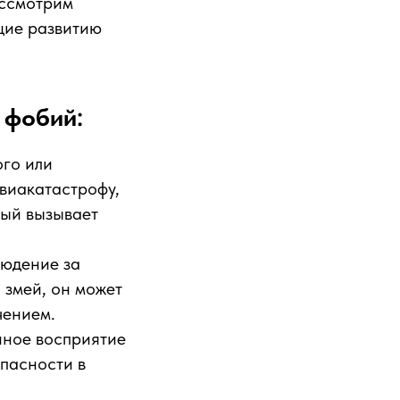
ассмотрим
щие развитию
 фобий:
ого или
авиакатастрофу,
рый вызывает
людение за
 змей, он может
чением.
нное восприятие
опасности в