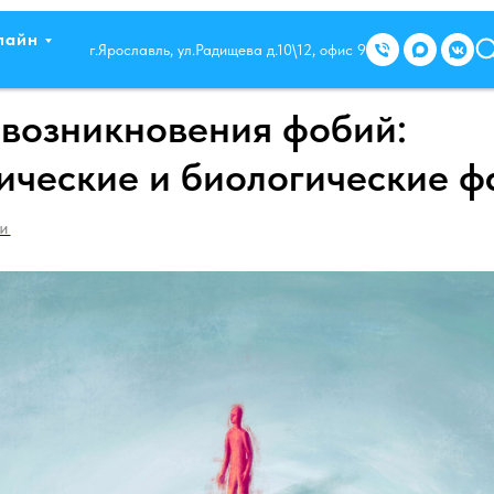
лайн
г.Ярославль, ул.Радищева д.10\12, офис 9
возникновения фобий:
ические и биологические ф
И