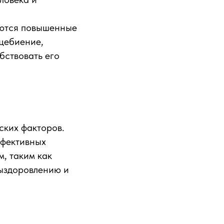
аются повышенные
дцебиение,
бствовать его
ских факторов.
ффективных
, таким как
выздоровлению и