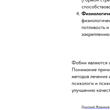
способствов
Физиологич
физиологичес
потливость и
закреплению
Фобии являются 
Понимание причи
методов лечения 
психологи и псих
улучшению качест
Дмитрий Жариков