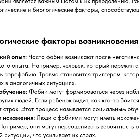
обий является важным шагом к их преодолению. Р
огические и биологические факторы, способствую
огические факторы возникновения
кий опыт
: Часто фобии возникают после негативн
ого опыта. Например, человек, который пережил 
ь аэрофобию. Травма становится триггером, кото
х в аналогичных ситуациях.
обучение
: Фобии могут формироваться через наб
угих людей. Если ребенок видит, как кто-то боится
т страх. Этот процесс называется социальным обу
е искажения
: Люди с фобиями могут иметь искаже
Например, они могут переоценивать вероятность 
 ситуации, что усиливает их страх.