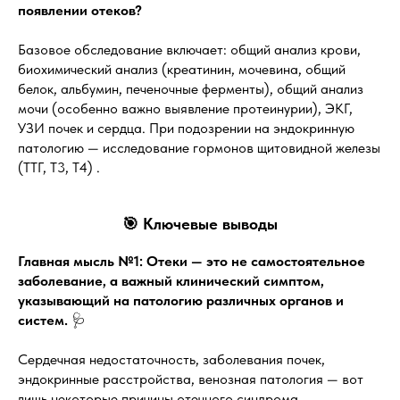
появлении отеков?
Базовое обследование включает: общий анализ крови,
биохимический анализ (креатинин, мочевина, общий
белок, альбумин, печеночные ферменты), общий анализ
мочи (особенно важно выявление протеинурии), ЭКГ,
УЗИ почек и сердца. При подозрении на эндокринную
патологию — исследование гормонов щитовидной железы
(ТТГ, Т3, Т4) .
🎯 Ключевые выводы
Главная мысль №1: Отеки — это не самостоятельное
заболевание, а важный клинический симптом,
указывающий на патологию различных органов и
систем.
🩺
Сердечная недостаточность, заболевания почек,
эндокринные расстройства, венозная патология — вот
лишь некоторые причины отечного синдрома.