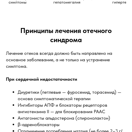
симптомы
гепатомегалия
гипертенз
Принципы лечения отечного
синдрома
Лечение отеков всегда должно быть направлено на
основное заболевание, а не только на устранение
симптома.
При сердечной недостаточности
Диуретики (петлевые — фуросемид, торасемид) —
основа симптоматической терапии
Ингибиторы АПФ и блокаторы рецепторов
ангиотензина II — для блокирования РААС
Антагонисты альдостерона (спиронолактон)
β-адреноблокаторы
Ограничение потребления натрия (не более 2–3 г/