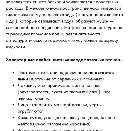
замедляется синтез белков и усиливаются процессы их
распада. В межклеточном пространстве накапливаются
гидрофильные мукополисахариды (гиалуроновая кислота
и др.), которые связывают воду и образуют муцин —
слизеподобное соединение. На фоне сниженного уровня
тиреоидных гормонов повышается активность
антидиуретического гормона, что усугубляет задержку
жидкости.
Характерные особенности микседематозных отеков :
Плотные отеки, при надавливании
не остается
ямки
(в отличие от сердечных и почечных)
Локализуются преимущественно на лице
(одутловатость, сужение глазных щелей), шее,
плечах, голенях
Лицо становится маскообразным, черты
огрубляются
Кожа сухая, утолщенная, шелушащаяся, бледно-
желтая (из-за отложения каротина)
Возможен отек языка, слизистой гортани