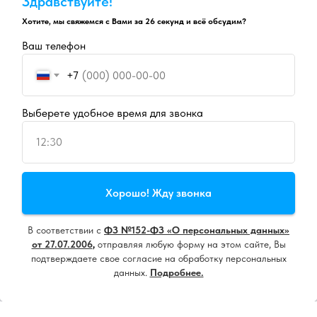
Здравствуйте!
Хотите, мы свяжемся с Вами за 26 секунд и всё обсудим?
Ваш телефон
+7
Выберете удобное время для звонка
12:30
Продолжая пользоваться сайтом, вы даете
согласие на
Хорошо! Жду звонка
использование cookie
и
политику конфиденциальности
В соответствии с
ФЗ №152-ФЗ «О персональных данных»
Принять все
от 27.07.2006
,
отправляя любую форму на этом сайте, Вы
подтверждаете свое согласие на обработку персональных
данных.
Подробнее.
Настроить
Напишите нам, мы онлайн!