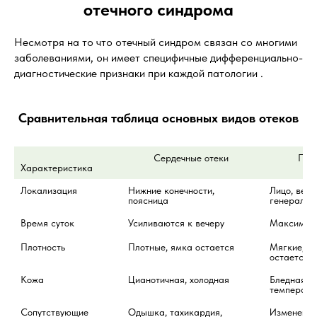
отечного синдрома
Несмотря на то что отечный синдром связан со многими
заболеваниями, он имеет специфичные дифференциально-
диагностические признаки при каждой патологии .
Сравнительная таблица основных видов отеков
         Сердечные отеки
      
Характеристика
Локализация
Нижние конечности, 
Лицо, веки 
поясница
генерализ
Время суток
Усиливаются к вечеру
Максимал
Плотность
Плотные, ямка остается
Мягкие, па
остается
Кожа
Цианотичная, холодная
Бледная, н
температу
Сопутствующие 
Одышка, тахикардия, 
Изменения 