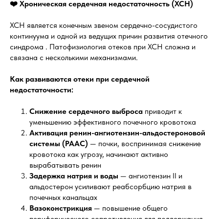
❤️ Хроническая сердечная недостаточность (ХСН)
ХСН является конечным звеном сердечно-сосудистого
континуума и одной из ведущих причин развития отечного
синдрома . Патофизиология отеков при ХСН сложна и
связана с несколькими механизмами.
Как развиваются отеки при сердечной
недостаточности:
Снижение сердечного выброса
приводит к
уменьшению эффективного почечного кровотока
Активация ренин-ангиотензин-альдостероновой
системы (РААС)
— почки, воспринимая снижение
кровотока как угрозу, начинают активно
вырабатывать ренин
Задержка натрия и воды
— ангиотензин II и
альдостерон усиливают реабсорбцию натрия в
почечных канальцах
Вазоконстрикция
— повышение общего
периферического сопротивления для поддержания