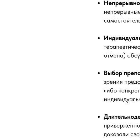
Непрерывнос
непрерывным.
самостоятел
Индивидуал
терапевтиче
отмена) обсу
Выбор преп
зрения предо
либо конкре
индивидуаль
Длительнод
приверженно
доказали сво