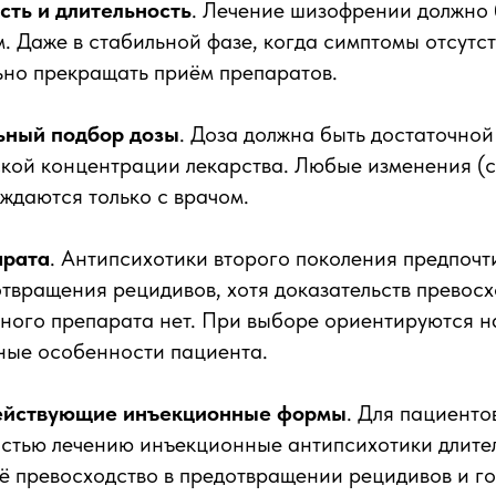
ть и длительность
. Лечение шизофрении должно 
 Даже в стабильной фазе, когда симптомы отсутст
ьно прекращать приём препаратов.
ьный подбор дозы
. Доза должна быть достаточно
ской концентрации лекарства. Любые изменения (
ждаются только с врачом.
арата
. Антипсихотики второго поколения предпочт
твращения рецидивов, хотя доказательств превосх
тного препарата нет. При выборе ориентируются н
ные особенности пациента.
ействующие инъекционные формы
. Для пациенто
стью лечению инъекционные антипсихотики длите
ё превосходство в предотвращении рецидивов и г