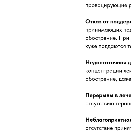
провоцирующие р
Отказ от подде
принимающих под
обострение. При 
хуже поддаются т
Недостаточная д
концентрации лек
обострение, даже
Перерывы в леч
отсутствию терап
Неблагоприятная
отсутствие прин