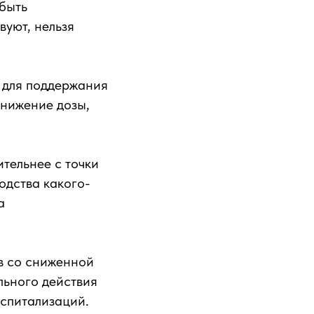
быть
вуют, нельзя
й для поддержания
снижение дозы,
ительнее с точки
одства какого-
а
в со сниженной
льного действия
оспитализаций.