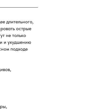
ее длительного,
ировать острые
ут не только
ки и ухудшению
сном подходе
ивов,
оры,