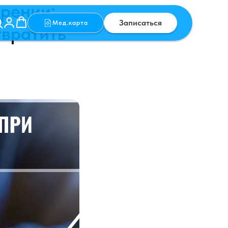
рении:
Записаться
Мед.карта
твратить