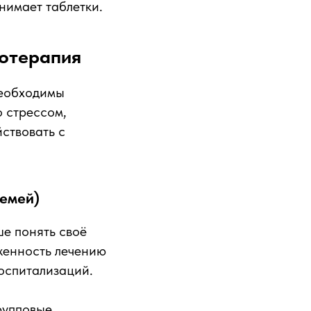
нимает таблетки.
хотерапия
необходимы
о стрессом,
ствовать с
семей)
е понять своё
женность лечению
оспитализаций.
рупповые