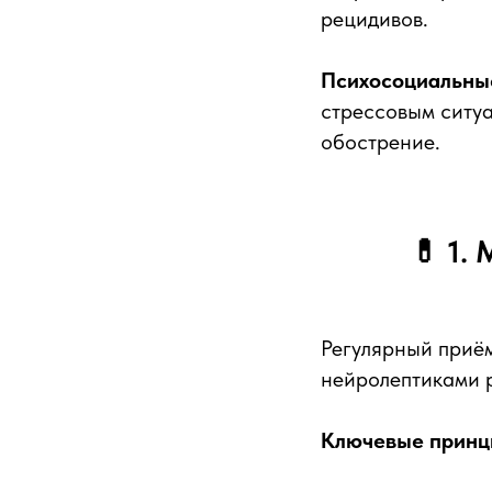
рецидивов.
Психосоциальны
стрессовым ситу
обострение.
💊 1.
Регулярный приём
нейролептиками р
Ключевые принц