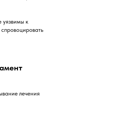
 уязвимы к
т спровоцировать
дамент
ывание лечения