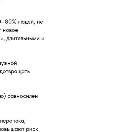
60–80% людей, не
т новое
и, длительными и
 нужной
едотвращать
аю) равносилен
иперопека,
 повышают риск