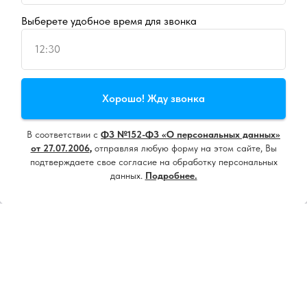
Выберете удобное время для звонка
12:30
Продолжая пользоваться сайтом, вы даете
согласие на
Хорошо! Жду звонка
использование cookie
и
политику конфиденциальности
В соответствии с
ФЗ №152-ФЗ «О персональных данных»
Принять все
от 27.07.2006
,
отправляя любую форму на этом сайте, Вы
подтверждаете свое согласие на обработку персональных
данных.
Подробнее.
Настроить
Напишите нам, мы онлайн!
18+ ИМЕЮТСЯ ПРОТИВОПОКАЗАНИЯ.
НЕОБХОДИМА КОНСУЛЬТАЦИЯ
СПЕЦИАЛИСТА