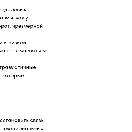
е здоровых
авмы, могут
орот, чрезмерной
и к низкой
янно сомневаться
 травматичные
, которые
сстановить связь
их эмоциональных