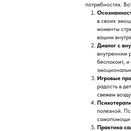
потребностях. Во
Осознанност
в своих эмоц
моменты стре
вашим внутр
Диалог с вн
внутренним р
беспокоит, и
эмоциональн
Игровые пр
радость в де
свежем возду
Психотерап
полезной. Пс
самопомощи 
Практика с