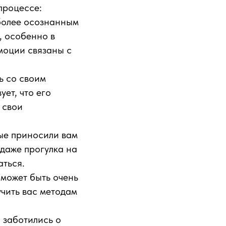
процессе:
 более осознанным
, особенно в
эмоции связаны с
ь со своим
ует, что его
 свои
рые приносили вам
 даже прогулка на
аться.
 может быть очень
учить вас методам
ы заботились о