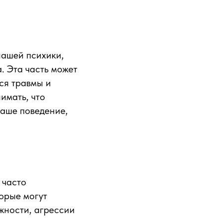
нашей психики,
. Эта часть может
тся травмы и
имать, что
наше поведение,
 часто
орые могут
ожности, агрессии