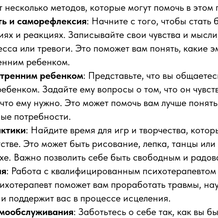
т несколько методов, которые могут помочь в этом 
ь и саморефлексия
: Начните с того, чтобы стать
иях и реакциях. Записывайте свои чувства и мысли
сса или тревоги. Это поможет вам понять, какие 
енним ребенком.
утренним ребенком
: Представьте, что вы общаетес
ебенком. Задайте ему вопросы о том, что он чувств
 что ему нужно. Это может помочь вам лучше понять
ые потребности.
актики
: Найдите время для игр и творчества, кото
тстве. Это может быть рисование, лепка, танцы или
хе. Важно позволить себе быть свободным и радов
ия
: Работа с квалифицированным психотерапевтом
ихотерапевт поможет вам проработать травмы, на
и поддержит вас в процессе исцеления.
амообслуживания
: Заботьтесь о себе так, как вы б