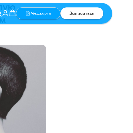
лую
Записаться
Мед.карта
ом