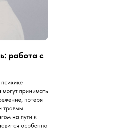
ь: работа с
 психике
ы могут принимать
режение, потеря
ти травмы
гом на пути к
ановится особенно