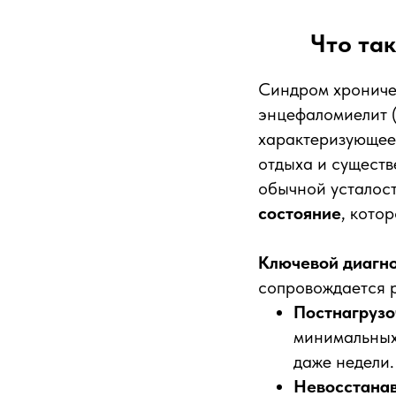
Что та
Синдром хроничес
энцефаломиелит 
характеризующеес
отдыха и существ
обычной усталост
состояние
, кото
Ключевой диагно
сопровождается р
Постнагрузо
минимальных 
даже недели.
Невосстана