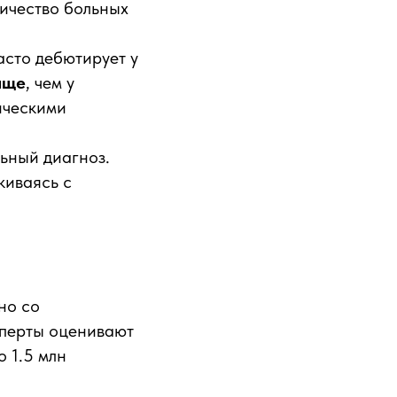
личество больных
асто дебютирует у
аще
, чем у
ическими
ьный диагноз.
киваясь с
но со
сперты оценивают
о 1.5 млн