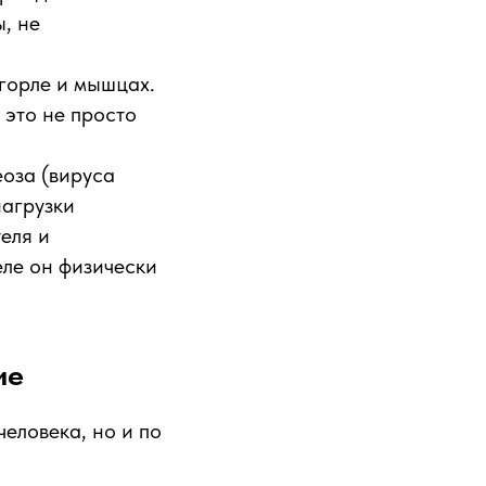
, не
 горле и мышцах.
 это не просто
оза (вируса
нагрузки
еля и
еле он физически
ие
еловека, но и по