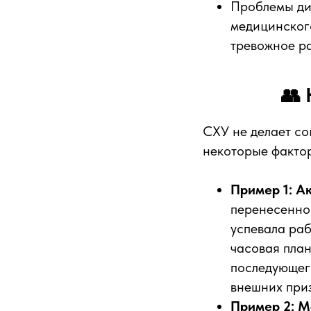
Проблемы ди
медицинског
тревожное р
👥 
СХУ не делает со
некоторые факто
Пример 1: А
перенесенног
успевала раб
часовая план
последующего
внешних приз
Пример 2: М