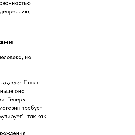
рованностью
 депрессию,
изни
человека, но
ь отдела.
После
аньше она
и. Теперь
 магазин требует
улирует", так как
 рождения