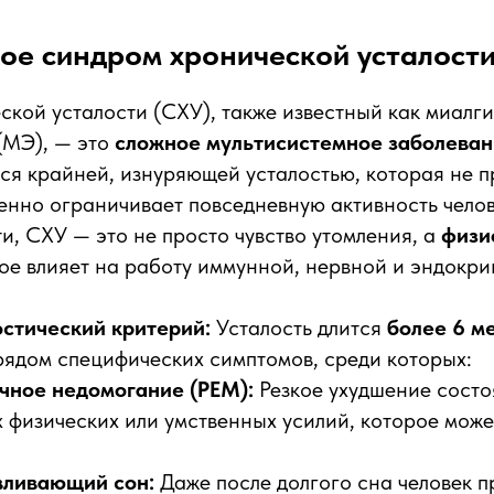
кое синдром хронической усталости
кой усталости (СХУ), также известный как миалг
(МЭ), — это
сложное мультисистемное заболева
я крайней, изнуряющей усталостью, которая не п
енно ограничивает повседневную активность челов
и, СХУ — это не просто чувство утомления, а
физи
рое влияет на работу иммунной, нервной и эндокри
стический критерий:
Усталость длится
более 6 м
ядом специфических симптомов, среди которых:
чное недомогание (PEM):
Резкое ухудшение состо
физических или умственных усилий, которое може
вливающий сон:
Даже после долгого сна человек 