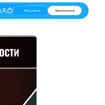
видимая
Записаться
Мед.карта