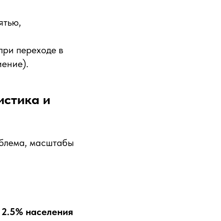
ятью,
при переходе в
ение).
истика и
облема, масштабы
 2.5% населения