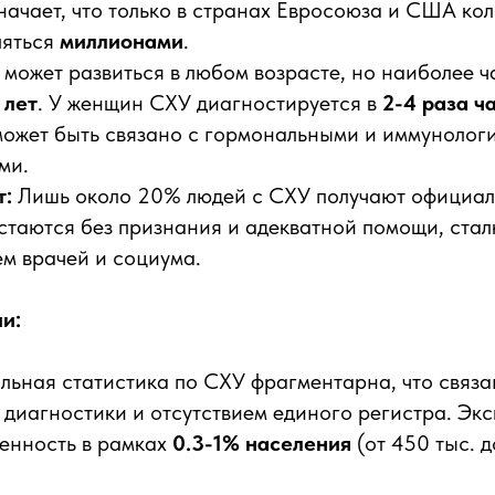
значает, что только в странах Евросоюза и США ко
ляться
миллионами
.
может развиться в любом возрасте, но наиболее ч
 лет
. У женщин СХУ диагностируется в
2-4 раза ч
 может быть связано с гормональными и иммунолог
ми.
т:
Лишь около 20% людей с СХУ получают официал
таются без признания и адекватной помощи, стал
м врачей и социума.
и:
ьная статистика по СХУ фрагментарна, что связа
диагностики и отсутствием единого регистра. Эк
енность в рамках
0.3-1% населения
(от 450 тыс. д