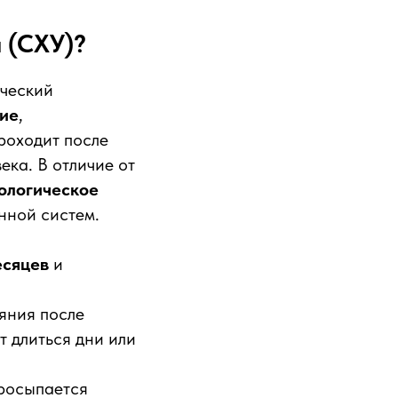
 (СХУ)?
ический
ние
,
роходит после
ека. В отличие от
ологическое
нной систем.
есяцев
и
яния после
т длиться дни или
просыпается