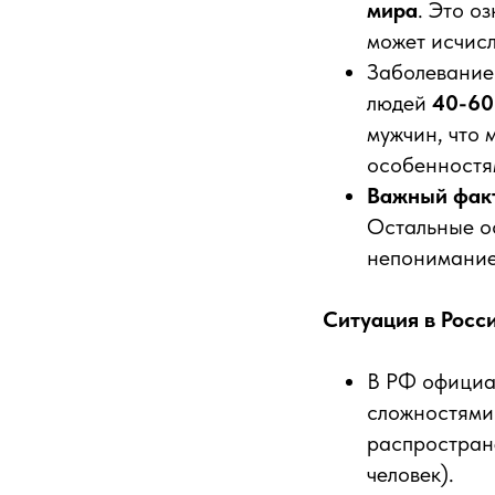
мира
. Это о
может исчис
Заболевание 
людей
40-60
мужчин, что
особенностя
Важный фак
Остальные ос
непонимание
Ситуация в Росси
В РФ официал
сложностями 
распростран
человек).