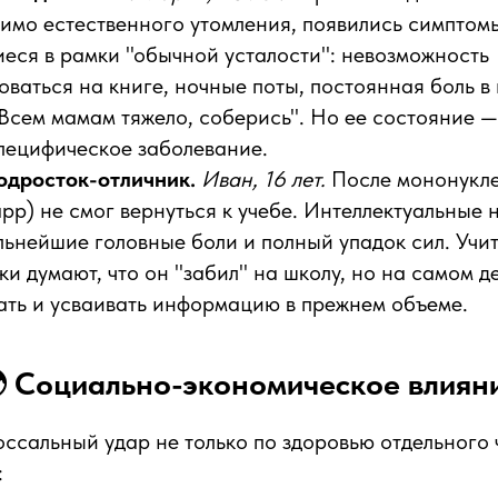
имо естественного утомления, появились симптомы
еся в рамки "обычной усталости": невозможность
ваться на книге, ночные поты, постоянная боль в
"Всем мамам тяжело, соберись". Но ее состояние —
пецифическое заболевание.
одросток-отличник.
Иван, 16 лет.
После мононукле
р) не смог вернуться к учебе. Интеллектуальные 
ьнейшие головные боли и полный упадок сил. Учит
и думают, что он "забил" на школу, но на самом д
ать и усваивать информацию в прежнем объеме.
 Социально-экономическое влиян
ссальный удар не только по здоровью отдельного ч
: