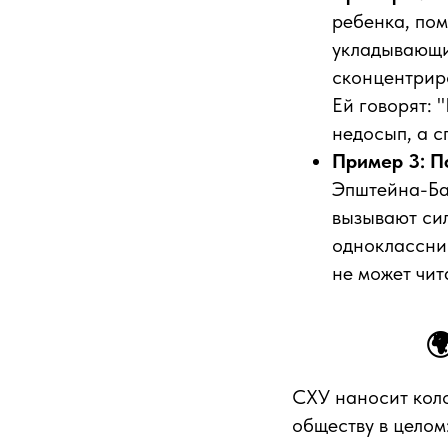
ребенка, пом
укладывающи
сконцентриро
Ей говорят: 
недосып, а с
Пример 3: П
Эпштейна-Бар
вызывают сил
одноклассник
не может чит

СХУ наносит коло
обществу в целом