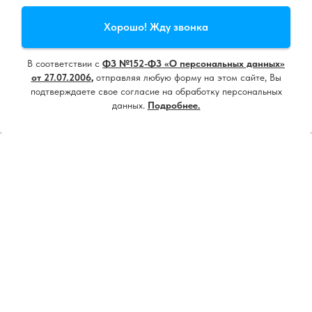
Продолжая пользоваться сайтом, вы даете
согласие на
Хорошо! Жду звонка
использование cookie
и
политику конфиденциальности
В соответствии с
ФЗ №152-ФЗ «О персональных данных»
Принять все
от 27.07.2006
,
отправляя любую форму на этом сайте, Вы
подтверждаете свое согласие на обработку персональных
данных.
Подробнее.
Настроить
Напишите нам, мы онлайн!
18+ ИМЕЮТСЯ ПРОТИВОПОКАЗАНИЯ.
НЕОБХОДИМА КОНСУЛЬТАЦИЯ
СПЕЦИАЛИСТА
Контакты