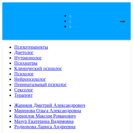
Психотерапевты
Диетолог
Нутрициолог
Психиатры
Клинический психолог
Психолог
Нейропсихолог
Перинатальный психолог
Сексолог
Терапевт
Жариков Дмитрий Александрович
Маринова Ольга Александровна
Корнилов Максим Романович
Мазур Екатерина Вадимовна
Родионова Лариса Андреевна