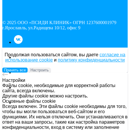
© 2025 ООО «ПСИДИ КЛИНИК» ОГРН 1237600001979
г.Ярославль, ул.Радищева 10/12, офис 9
Продолжая пользоваться сайтом, вы даете
согласие на
использование cookie
и
политику конфиденциальности
Принять все
Настроить
Настройки
Файлы cookie, необходимые для корректной работы
сайта, всегда включены.
Другие файлы cookie можно настроить.
Основные файлы cookie
Всегда включен. Эти файлы cookie необходимы для того,
чтобы вы могли пользоваться веб-сайтом и его
© 2025 ООО «ПСИДИ КЛИНИК» ОГРН 1237600001979
функциями. Их нельзя отключить. Они устанавливаются в
г.Ярославль, ул.Радищева 10/12, офис 9
ответ на ваши запросы, такие как настройка параметров
Наверх
конфиденциальности, вход в систему или заполнение