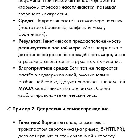
дофамина. При низкой активности фермента
«гормоны стресса» накапливаются, повышая
готовность к агрессии.
Среда:
Подросток растёт в атмосфере насилия
(жестокое обращение, конфликты между
родителями).
Результат:
Генетическая предрасположенность
реализуется в полной мере
. Мозг подростка с
детства «настроен» на враждебность мира, и его
агрессия становится инструментом выживания.
Благоприятная среда:
Если тот же подросток
растёт в поддерживающей, эмоционально
стабильной семье, где учат управлять гневом, ген
MAOA
может никак не проявиться. Среда
«заблокировала» генетический риск.
📍 Пример 2: Депрессия и самоповреждение
Генетика:
Варианты генов, связанных с
транспортом серотонина (например,
5-HTTLPR
),
делают нервную систему уязвимой к стрессу.