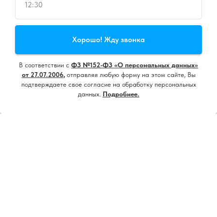
12:30
Продолжая пользоваться сайтом, вы даете
согласие на
Хорошо! Жду звонка
использование cookie
и
политику конфиденциальности
В соответствии с
ФЗ №152-ФЗ «О персональных данных»
Принять все
от 27.07.2006
,
отправляя любую форму на этом сайте, Вы
подтверждаете свое согласие на обработку персональных
данных.
Подробнее.
Настроить
Напишите нам, мы онлайн!
18+ ИМЕЮТСЯ ПРОТИВОПОКАЗАНИЯ.
НЕОБХОДИМА КОНСУЛЬТАЦИЯ
СПЕЦИАЛИСТА
Контакты