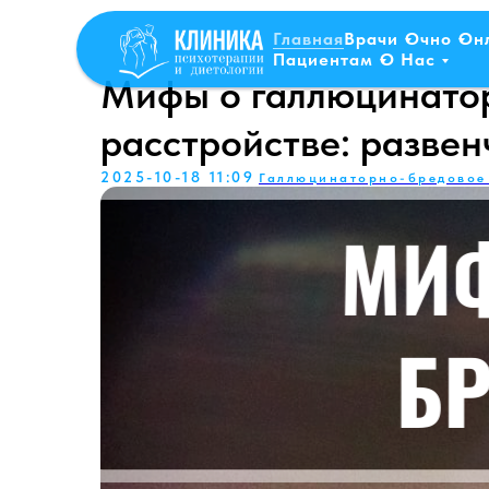
Главная
Врачи
Очно
Он
Пациентам
О Нас
Мифы о галлюцинато
расстройстве: разве
2025-10-18 11:09
Галлюцинаторно-бредовое