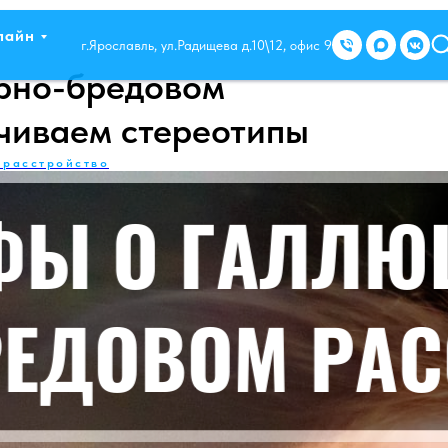
лайн
г.Ярославль, ул.Радищева д.10\12, офис 9
рно-бредовом
нчиваем стереотипы
 расстройство