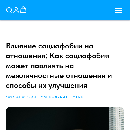
Влияние социофобии на
отношения: Как социофобия
может повлиять на
межличностные отношения и
способы их улучшения
2025-04-01 14:34
СОЦИАЛЬНЫЕ ФОБИИ