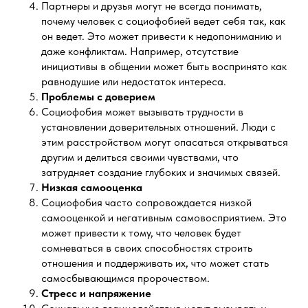
Партнеры и друзья могут не всегда понимать,
почему человек с социофобией ведет себя так, как
он ведет. Это может привести к недопониманию и
даже конфликтам. Например, отсутствие
инициативы в общении может быть воспринято как
равнодушие или недостаток интереса.
Проблемы с доверием
Социофобия может вызывать трудности в
установлении доверительных отношений. Люди с
этим расстройством могут опасаться открываться
другим и делиться своими чувствами, что
затрудняет создание глубоких и значимых связей.
Низкая самооценка
Социофобия часто сопровождается низкой
самооценкой и негативным самовосприятием. Это
может привести к тому, что человек будет
сомневаться в своих способностях строить
отношения и поддерживать их, что может стать
самосбывающимся пророчеством.
Стресс и напряжение