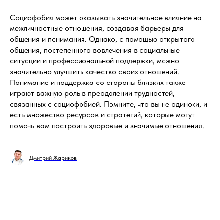
Социофобия может оказывать значительное влияние на
межличностные отношения, создавая барьеры для
общения и понимания. Однако, с помощью открытого
общения, постепенного вовлечения в социальные
ситуации и профессиональной поддержки, можно
значительно улучшить качество своих отношений.
Понимание и поддержка со стороны близких также
играют важную роль в преодолении трудностей,
связанных с социофобией. Помните, что вы не одиноки, и
есть множество ресурсов и стратегий, которые могут
помочь вам построить здоровые и значимые отношения.
Дмитрий Жариков