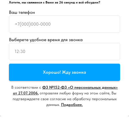
Хотите, мы свяжемся с Вами за 26 секунд и всё обсудим?
Ваш телефон
+7(000)000-0000
Выберете удобное время для звонка
12:30
Продолжая пользоваться сайтом, вы даете
согласие на
Хорошо! Жду звонка
использование cookie
и
политику конфиденциальности
В соответствии с
ФЗ №152-ФЗ «О персональных данных»
Принять все
от 27.07.2006
,
отправляя любую форму на этом сайте, Вы
подтверждаете свое согласие на обработку персональных
данных.
Подробнее.
Настроить
Напишите нам, мы онлайн!