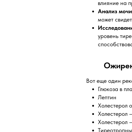
влияние на п
Анализ мочи
может свидет
Исследован
уровень тире
способствов
Ожирен
Вот еще один рек
Глюкоза в пл
Лептин
Холестерол 
Холестерол 
Холестерол 
Тиреотропны