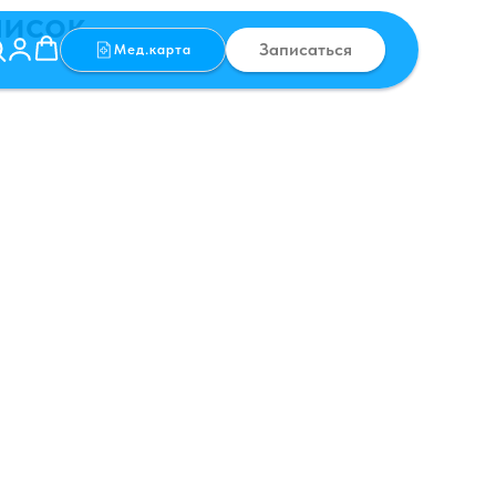
писок
Записаться
Мед.карта