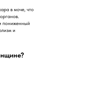
ара в моче, что
 органов.
и пониженный
олизм и
енщине?