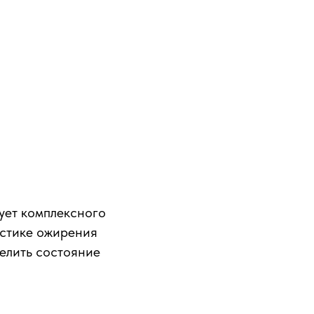
ует комплексного
остике ожирения
елить состояние