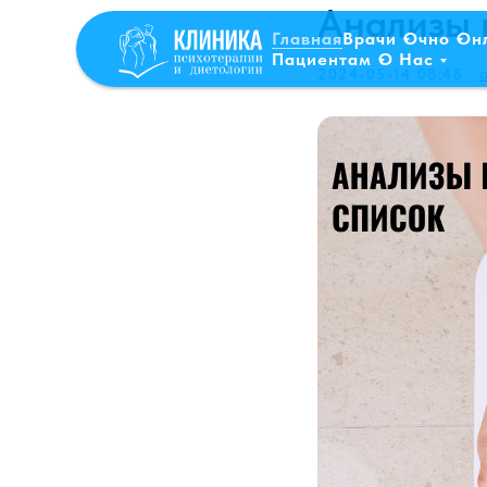
Анализы 
Главная
Врачи
Очно
Он
Пациентам
О Нас
2024-05-14 08:48