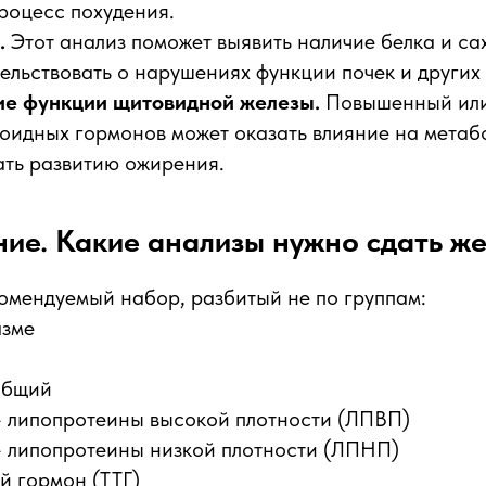
роцесс похудения.
.
Этот анализ поможет выявить наличие белка и сах
ельствовать о нарушениях функции почек и других
ие функции щитовидной железы.
Повышенный ил
оидных гормонов может оказать влияние на метаб
ать развитию ожирения.
ие. Какие анализы нужно сдать ж
омендуемый набор, разбитый не по группам:
азме
общий
– липопротеины высокой плотности (ЛПВП)
– липопротеины низкой плотности (ЛПНП)
й гормон (ТТГ)