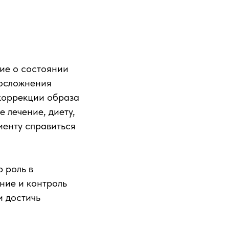
ие о состоянии
 осложнения
 коррекции образа
 лечение, диету,
иенту справиться
 роль в
ние и контроль
и достичь