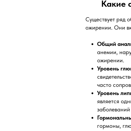
Какие 
Существует ряд о
ожирении. Они вк
Общий анал
анемии, нару
ожирении.
Уровень глю
свидетельств
часто сопро
Уровень лип
является одн
заболеваний 
Гормональны
гормоны, глю