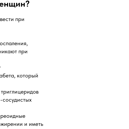
женщин?
вести при
воспаления,
зникают при
т
абета, который
 триглицеридов
о-сосудистых
тиреоидные
ожирении и иметь