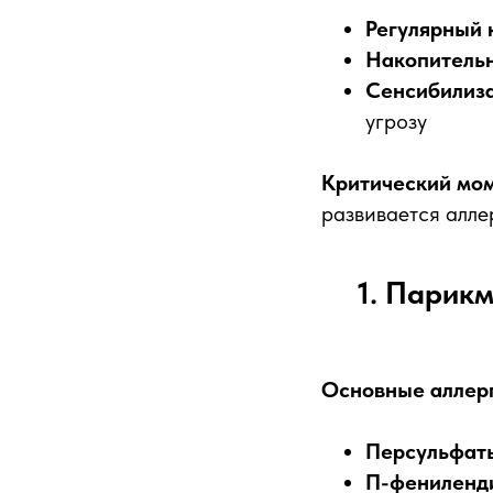
Регулярный 
Накопитель
Сенсибилиз
угрозу
Критический мо
развивается алле
1. Парик
Основные аллер
Персульфат
П-фениленд