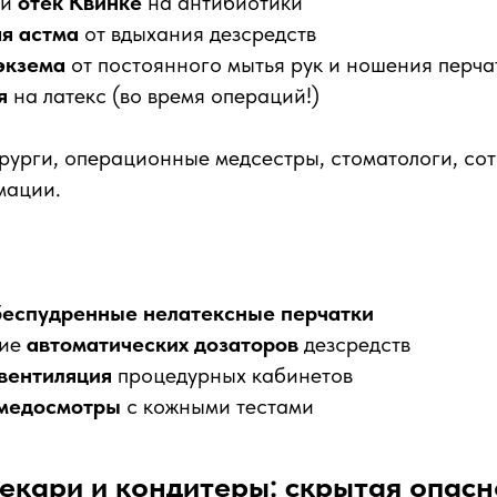
и
отек Квинке
на антибиотики
я астма
от вдыхания дезсредств
экзема
от постоянного мытья рук и ношения перча
я
на латекс (во время операций!)
урги, операционные медсестры, стоматологи, со
мации.
беспудренные нелатексные перчатки
ние
автоматических дозаторов
дезсредств
вентиляция
процедурных кабинетов
 медосмотры
с кожными тестами
Пекари и кондитеры: скрытая опасн