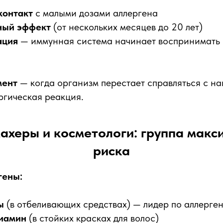
контакт
с малыми дозами аллергена
ный эффект
(от нескольких месяцев до 20 лет)
ация
— иммунная система начинает воспринимать 
мент
— когда организм перестает справляться с на
ргическая реакция.
махеры и косметологи: группа макс
риска
гены:
ы
(в отбеливающих средствах) — лидер по аллерге
иамин
(в стойких красках для волос)