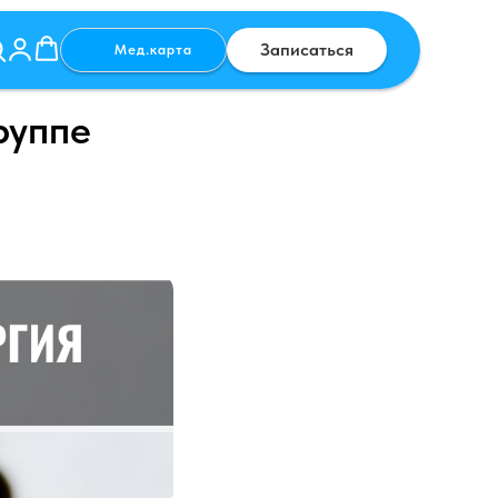
Записаться
Мед.карта
руппе