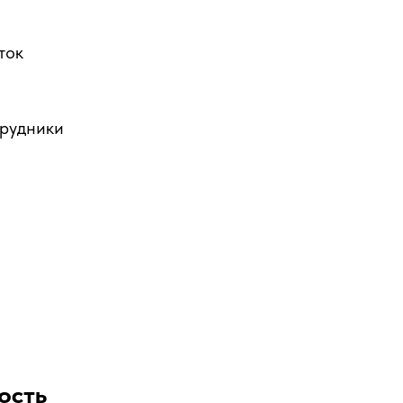
ток
трудники
ость