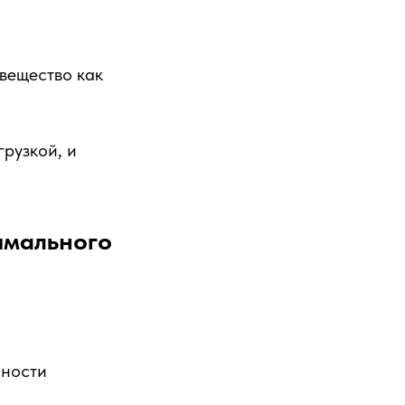
вещество как
грузкой, и
имального
нности