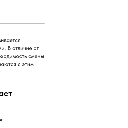
вивается
и. В отличие от
бходимость смены
ваются с этим
ает
»
: