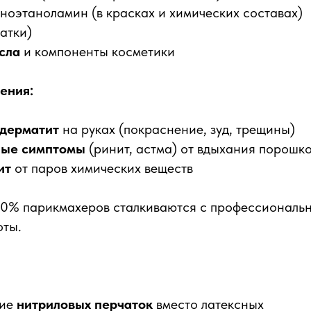
ноэтаноламин (в красках и химических составах)
атки)
сла
и компоненты косметики
ения:
 дерматит
на руках (покраснение, зуд, трещины)
ные симптомы
(ринит, астма) от вдыхания порошк
ит
от паров химических веществ
0% парикмахеров сталкиваются с профессиональн
оты.
ние
нитриловых перчаток
вместо латексных