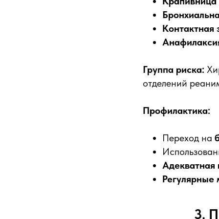
Крапивница
Бронхиальна
Контактная 
Анафилакси
Группа риска:
Хир
отделений реани
Профилактика:
Переход на
Использова
Адекватная 
Регулярные
3. 