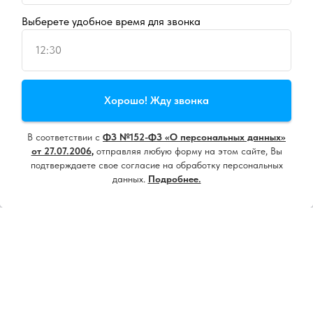
Выберете удобное время для звонка
12:30
Продолжая пользоваться сайтом, вы даете
согласие на
Хорошо! Жду звонка
использование cookie
и
политику конфиденциальности
В соответствии с
ФЗ №152-ФЗ «О персональных данных»
Принять все
от 27.07.2006
,
отправляя любую форму на этом сайте, Вы
подтверждаете свое согласие на обработку персональных
данных.
Подробнее.
Настроить
Напишите нам, мы онлайн!
18+ ИМЕЮТСЯ ПРОТИВОПОКАЗАНИЯ.
НЕОБХОДИМА КОНСУЛЬТАЦИЯ
СПЕЦИАЛИСТА