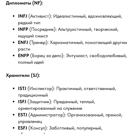
Дипломаты (NF):
INFJ
(Активист): Идеалистичный, вдохновляющий,
редкий тип
INFP
(Посредник): Альтруистичный, творческий,
ищущий смысл
ENFJ
(Тренер): Харизматичный, помогающий другим
расти
ENFP
(Борец за дело): Энтузиаст, свободолюбивый,
полный идей
Хранители (SJ):
ISTJ
(Инспектор): Практичный, ответственный,
традиционный
ISFJ
(Защитник): Преданный, теплый,
ориентированный на служение
ESTJ
(Администратор): Организованный, прямой,
управленец
ESFJ
(Консул): Заботливый, популярный,