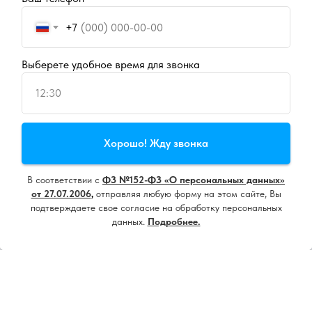
+7
Выберете удобное время для звонка
12:30
Продолжая пользоваться сайтом, вы даете
согласие на
Хорошо! Жду звонка
использование cookie
и
политику конфиденциальности
В соответствии с
ФЗ №152-ФЗ «О персональных данных»
Принять все
от 27.07.2006
,
отправляя любую форму на этом сайте, Вы
подтверждаете свое согласие на обработку персональных
данных.
Подробнее.
Настроить
Напишите нам, мы онлайн!