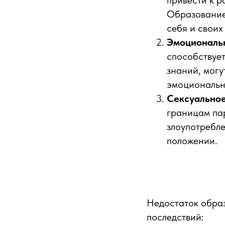
привести к 
Образование
себя и своих
Эмоциональ
способствуе
знаний, могу
эмоциональн
Сексуальное
границам пар
злоупотребле
положении.
Недостаток образ
последствий: