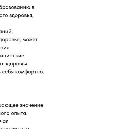
образованию в
ого здоровья,
аний,
доровье, может
ния.
дицинские
о здоровья
ь себя комфортно.
ешающее значение
ого опыта.
ючая