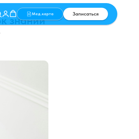
Записаться
Мед.карта
ок знаний
у