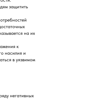
ости.
юдям защитить
потребностей
достаточных
сказывается на их
важения к
го насилия и
аться в уязвимом
ряду негативных