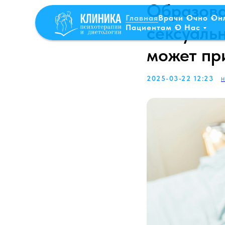
Образова
Главная
Врачи
Очно
Он
сексуаль
Пациентам
О Нас
может пр
2025-03-22 12:23