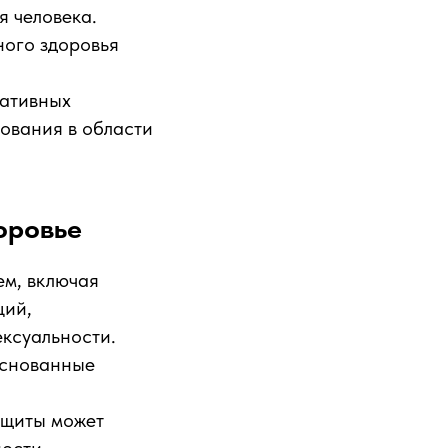
 человека.
ного здоровья
гативных
зования в области
оровье
ем, включая
ций,
ксуальности.
основанные
ащиты может