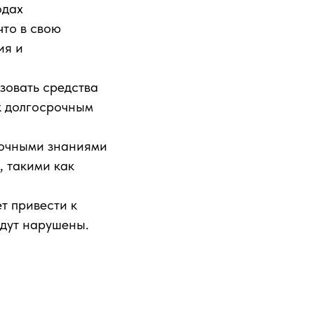
одах
что в свою
ия и
зовать средства
к долгосрочным
точными знаниями
, такими как
т привести к
удут нарушены.