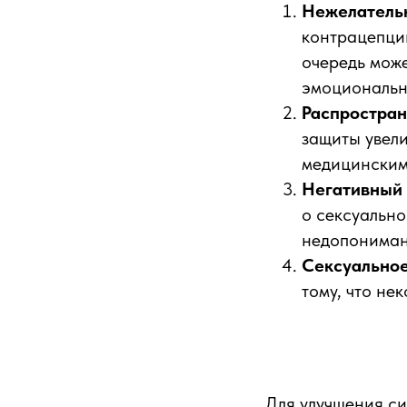
Нежелатель
контрацепции
очередь може
эмоциональн
Распростра
защиты увел
медицинским
Негативный 
о сексуально
недопониман
Сексуальное
тому, что не
Для улучшения с