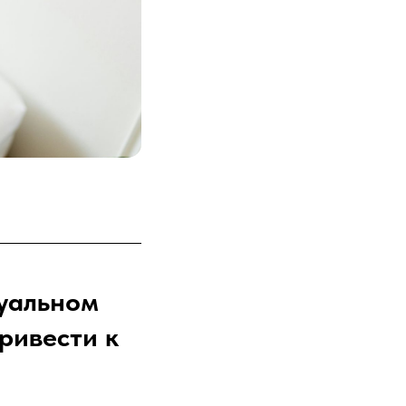
суальном
ривести к