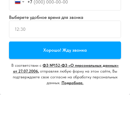
+7
Выберете удобное время для звонка
12:30
Продолжая пользоваться сайтом, вы даете
согласие на
Хорошо! Жду звонка
использование cookie
и
политику конфиденциальности
В соответствии с
ФЗ №152-ФЗ «О персональных данных»
Принять все
от 27.07.2006
,
отправляя любую форму на этом сайте, Вы
подтверждаете свое согласие на обработку персональных
данных.
Подробнее.
Настроить
Напишите нам, мы онлайн!
18+ ИМЕЮТСЯ ПРОТИВОПОКАЗАНИЯ.
НЕОБХОДИМА КОНСУЛЬТАЦИЯ