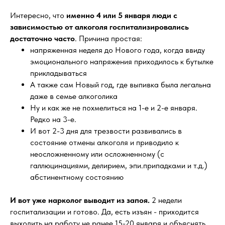
Интересно, что
именно 4 или 5 января люди с
зависимостью от алкоголя госпитализировались
достаточно часто
. Причина простая:
напряженная неделя до Нового года, когда ввиду
эмоционального напряжения приходилось к бутылке
прикладываться
А также сам Новый год, где выпивка была легальна
даже в семье алкоголика
Ну и как же не похмелиться на 1-е и 2-е января.
Редко на 3-е.
И вот 2-3 дня для трезвости развивались в
состояние отмены алкоголя и приводило к
неосложненному или осложненному (с
галлюцинациями, делирием, эпи.припадками и т.д.)
абстинентному состоянию
И вот уже нарколог выводит из запоя.
2 недели
госпитализации и готово. Да, есть изъян - приходится
выходить на работу не ранее 15-20 января и объяснять