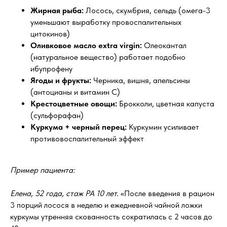
Жирная рыба:
Лосось, скумбрия, сельдь (омега-3
уменьшают выработку провоспалительных
цитокинов)
Оливковое масло extra virgin:
Олеокантал
(натуральное вещество) работает подобно
ибупрофену
Ягоды и фрукты:
Черника, вишня, апельсины
(антоцианы и витамин С)
Крестоцветные овощи:
Брокколи, цветная капуста
(сульфорафан)
Куркума + черный перец:
Куркумин усиливает
противовоспалительный эффект
Пример пациента:
Елена, 52 года, стаж РА 10 лет.
«После введения в рацион
3 порций лосося в неделю и ежедневной чайной ложки
куркумы утренняя скованность сократилась с 2 часов до