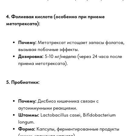
4. Фолиевая кислота (особенно при приеме
метотрексата):
Почему:
Метотрексат истощает запасы фолатов,
вызывая побочные эффекты.
Дозировка:
5-10 мг/неделю (через 24 часа после
приема метотрексата).
5. Пробиотики:
Почему:
Дисбиоз кишечника связан с
аутоиммунными реакциями.
Штаммы:
Lactobacillus casei, Bifidobacterium
longum.
Форма:
Капсулы, ферментированные продукты
(кимчи, квашеная капуста).