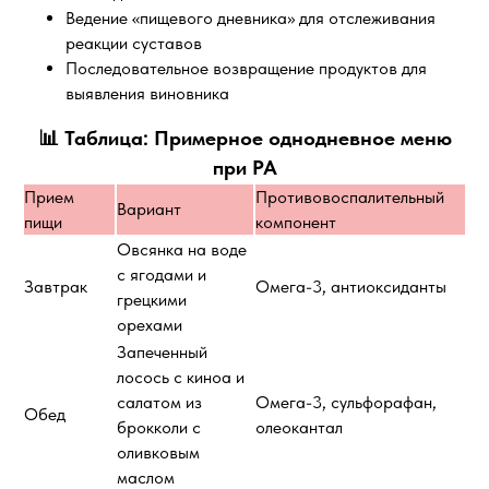
Ведение «пищевого дневника» для отслеживания
реакции суставов
Последовательное возвращение продуктов для
выявления виновника
📊 Таблица: Примерное однодневное меню
при РА
Прием
Противовоспалительный
Вариант
пищи
компонент
Овсянка на воде
с ягодами и
Завтрак
Омега-3, антиоксиданты
грецкими
орехами
Запеченный
лосось с киноа и
салатом из
Омега-3, сульфорафан,
Обед
брокколи с
олеокантал
оливковым
маслом